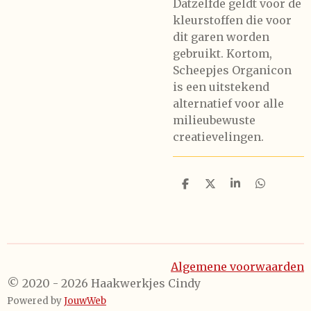
Datzelfde geldt voor de
kleurstoffen die voor
dit garen worden
gebruikt. Kortom,
Scheepjes Organicon
is een uitstekend
alternatief voor alle
milieubewuste
creatievelingen.
D
D
S
D
e
e
h
e
l
e
a
l
e
l
r
e
n
e
n
Algemene voorwaarden
© 2020 - 2026 Haakwerkjes Cindy
Powered by
JouwWeb