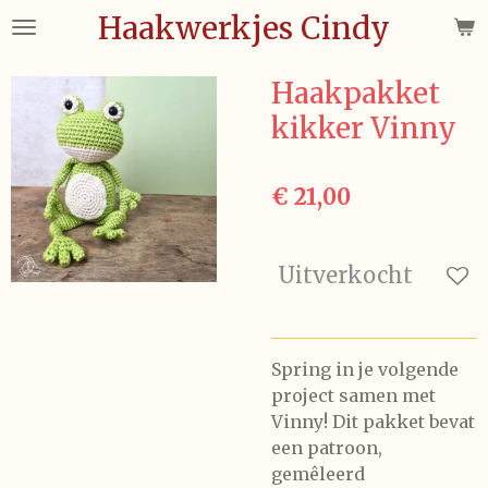
Haakwerkjes Cindy
Ga
direct
naar
Haakpakket
de
kikker Vinny
hoofdinhoud
€ 21,00
Uitverkocht
Spring in je volgende
project samen met
Vinny! Dit pakket bevat
een patroon,
gemêleerd