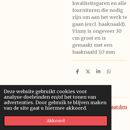
kwaliteitsgaren en alle
fournituren die nodig
zijn om aan het werk te
gaan (excl. haaknaald).
Vinny is ongeveer 30
cm groot en is
gemaakt met een
haaknaald 3,0 mm
D
D
S
D
e
e
h
e
l
e
a
l
e
l
r
e
Deze website gebruikt cookies voor
n
e
n
analyse-doeleinden en/of het tonen van
advertenties. Door gebruik te blijven maken
Algemene voorwaarden
van de site gaat u hiermee akkoord.
© 2020 - 2026 Haakwerkjes Cindy
Akkoord
Powered by
JouwWeb