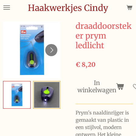
Haakwerkjes Cindy
Ga
direct
naar
draaddoorstek
de
er prym
hoofdinhoud
ledlicht
€ 8,20
In
winkelwagen
Prym's naaldinrijger is
gemaakt van plastic in
een stijlvol, modern
ontwerp. Het kleine