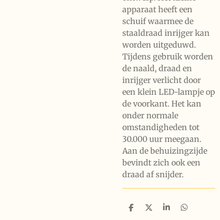
apparaat heeft een
schuif waarmee de
staaldraad inrijger kan
worden uitgeduwd.
Tijdens gebruik worden
de naald, draad en
inrijger verlicht door
een klein LED-lampje op
de voorkant. Het kan
onder normale
omstandigheden tot
30.000 uur meegaan.
Aan de behuizingzijde
bevindt zich ook een
draad af snijder.
D
D
S
D
e
e
h
e