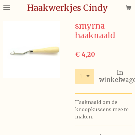
Haakwerkjes Cindy
Ga
direct
naar
smyrna
de
haaknaald
hoofdinhoud
€ 4,20
In
winkelwag
Haaknaald om de
knoopkussens mee te
maken.