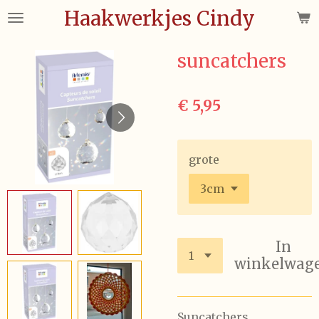
Haakwerkjes Cindy
Ga
direct
naar
suncatchers
de
hoofdinhoud
€ 5,95
grote
In
winkelwag
Suncatchers