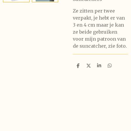
Ze zitten per twee
verpakt, je hebt er van
3 en 4 cm maar je kan
ze beide gebruiken
voor mijn patroon van
de suncatcher, zie foto.
D
D
S
D
e
e
h
e
l
e
a
l
e
l
r
e
n
e
n