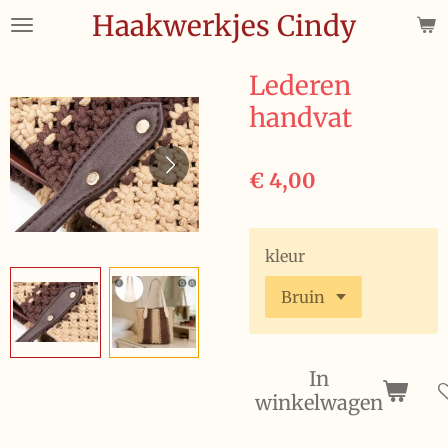
Haakwerkjes Cindy
Ga
direct
naar
Lederen
de
handvat
hoofdinhoud
€ 4,00
kleur
In
winkelwagen