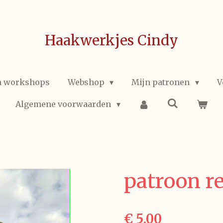
Haakwerkjes Cindy
n workshops
Webshop
Mijn patronen
V
Algemene voorwaarden
patroon re
€ 5,00