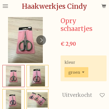
Haakwerkjes Cindy
Ga
direct
naar
Opry
de
schaartjes
hoofdinhoud
€ 2,90
kleur
Uitverkocht