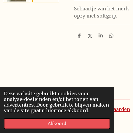
Schaartje van het merk
opry met softgrip.
D
D
S
D
e
e
h
e
l
e
a
l
e
l
r
e
n
e
n
Deze website gebruikt cookies voor
analyse-doeleinden en/of het tonen van
advertenties. Door gebruik te blijven maken
Algemene voorwaarden
van de site gaat u hiermee akkoord.
© 2020 - 2026 Haakwerkjes Cindy
Akkoord
Powered by
JouwWeb