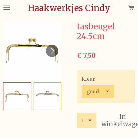
Haakwerkjes Cindy
Ga
direct
naar
tasbeugel
de
24.5cm
hoofdinhoud
€ 7,50
kleur
In
winkelwag