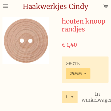
Haakwerkjes Cindy
Ga
direct
naar
houten knoop
de
randjes
hoofdinhoud
€ 1,40
GROTE
In
winkelwage