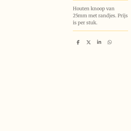
Houten knoop van
25mm met randjes. Prijs
is per stuk.
D
D
S
D
e
e
h
e
l
e
a
l
e
l
r
e
n
e
n